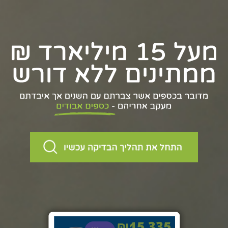
שִׂים
לֵב:
בְּאֲתָר
זֶה
מֻפְעֶלֶת
מַעֲרֶכֶת
נָגִישׁ
בִּקְלִיק
הַמְּסַיַּעַת
לִנְגִישׁוּת
הָאֲתָר.